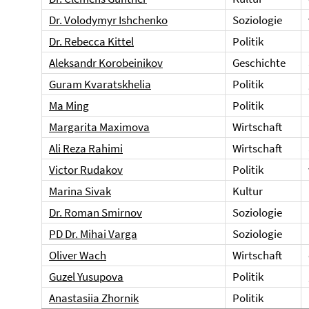
Dr. Volodymyr Ishchenko
Soziologie
Dr. Rebecca Kittel
Politik
Aleksandr Korobeinikov
Geschichte
Guram Kvaratskhelia
Politik
Ma Ming
Politik
Margarita Maximova
Wirtschaft
Ali Reza Rahimi
Wirtschaft
Victor Rudakov
Politik
Marina Sivak
Kultur
Dr. Roman Smirnov
Soziologie
PD Dr. Mihai Varga
Soziologie
Oliver Wach
Wirtschaft
Guzel Yusupova
Politik
Anastasiia Zhornik
Politik