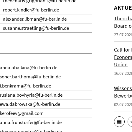
theocharis.grigoriadis@fu-berlin.de
AKTUE
robert.kindler@fu-berlin.de
Theocha
alexander.libman@fu-berlin.de
Board of
susanne.straetling@fu-berlin.de
27.07.202
Call for
Economi
Union
anna.abalkina@fu-berlin.de
16.07.202
soner.barthoma@fu-berlin.de
i.benkrama@fu-berlin.de
Wissens
ruslana.bovhyria@fu-berlin.de
Bewerbu
ewa.dabrowska@fu-berlin.de
02.07.202
kerofeev@gmail.com
anna.fruhstorfer@fu-berlin.de
clemens.guenter@fu-berlin.de