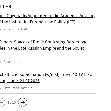
LLES
ris Grigoriadis Appointed to the Academic Advisory
 the Institut für Europäische Politik (IEP)
6
Volkswirtschaft
 Papers. Spaces of Profit: Contesting Borderland
es in the Late Russian Empire and the Soviet
6
Geschichte
chaftliche Koordination (w/m/d) | 75%, 13 TV-L FU |
ngsende: 21.07.2026
6
Osteuropa-Institut
1 / 10