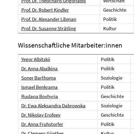
Prof. Dr. Theocharis Grigoriadis
Wirtschaft
Prof. Dr. Robert Kindler
Geschichte
Prof. Dr. Alexander Libman
Politik
Prof. Dr. Susanne Strätling
Kultur
Wissenschaftliche Mitarbeiter:innen
Yegor Albitskii
Politik
Dr. Anna Abalkina
Politik
Soner Barthoma
Soziologie
Ismael Benkrama
Politik
Ruslana Bovhyria
Geschichte
Dr. Ewa Aleksandra Dabrowska
Soziologie
Dr. Nikolay Erofeev
Geschichte
Dr. Anna Fruhstorfer
Politik
Dr. Clemens Günther
Kultur