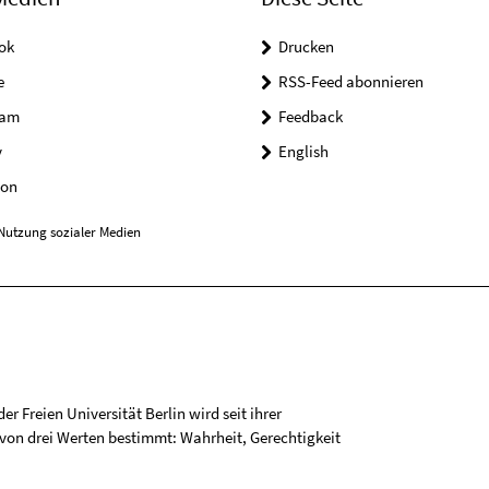
ok
Drucken
e
RSS-Feed abonnieren
ram
Feedback
y
English
on
Nutzung sozialer Medien
r Freien Universität Berlin wird seit ihrer
on drei Werten bestimmt: Wahrheit, Gerechtigkeit