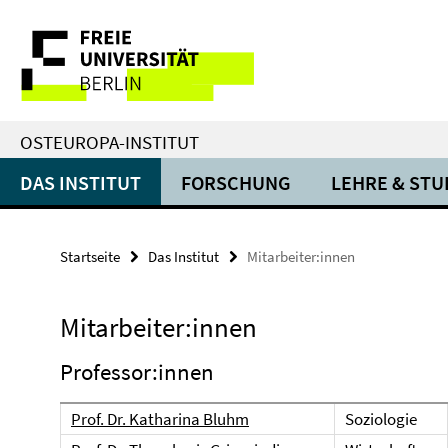
Springe
Service-
direkt
zu
Navigation
Inhalt
OSTEUROPA-INSTITUT
DAS INSTITUT
FORSCHUNG
LEHRE & ST
Startseite
Das Institut
Mitarbeiter:innen
Mitarbeiter:innen
Professor:innen
Prof. Dr. Katharina Bluhm
Soziologie