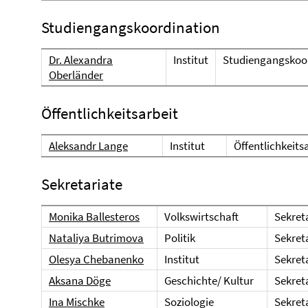
Studiengangskoordination
Dr. Alexandra
Institut
Studiengangskoo
Oberländer
Öffentlichkeitsarbeit
Aleksandr Lange
Institut
Öffentlichkeits
Sekretariate
Monika Ballesteros
Volkswirtschaft
Sekret
Nataliya Butrimova
Politik
Sekret
Olesya Chebanenko
Institut
Sekret
Aksana Döge
Geschichte/ Kultur
Sekret
Ina Mischke
Soziologie
Sekret