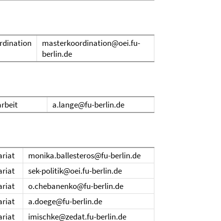
rdination
masterkoordination@oei.fu-
berlin.de
arbeit
a.lange@fu-berlin.de
ariat
monika.ballesteros@fu-berlin.de
ariat
sek-politik@oei.fu-berlin.de
ariat
o.chebanenko@fu-berlin.de
ariat
a.doege@fu-berlin.de
ariat
imischke@zedat.fu-berlin.de