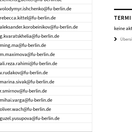
volodymyr.ishchenko@fu-berlin.de
TERMI
rebecca.kittel@fu-berlin.de
aleksander.korobeinikov@fu-berlin.de
keine ak
g.kvaratskhelia@fu-berlin.de
Übers
ming.ma@fu-berlin.de
m.maximova@fu-berlin.de
ali.reza.rahimi@fu-berlin.de
v.rudakov@fu-berlin.de
marina.sivak@fu-berlin.de
r.smirnov@fu-berlin.de
mihai.varga@fu-berlin.de
oliver.wach@fu-berlin.de
guzel.yusupova@fu-berlin.de