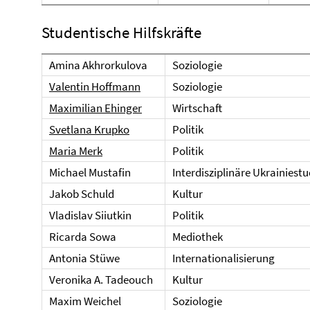
Studentische Hilfskräfte
Amina Akhrorkulova
Soziologie
Valentin Hoffmann
Soziologie
Maximilian Ehinger
Wirtschaft
Svetlana Krupko
Politik
Maria Merk
Politik
Michael Mustafin
Interdisziplinäre Ukrainiest
Jakob Schuld
Kultur
Vladislav Siiutkin
Politik
Ricarda Sowa
Mediothek
Antonia Stüwe
Internationalisierung
Veronika A. Tadeouch
Kultur
Maxim Weichel
Soziologie