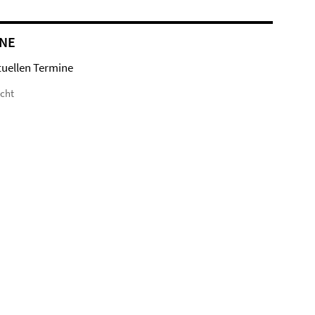
NE
tuellen Termine
icht