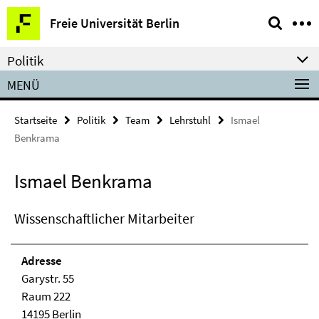
Springe
Service-
Freie Universität Berlin
direkt
Navigation
zu
Politik
Inhalt
MENÜ
Startseite
Politik
Team
Lehrstuhl
Ismael
Benkrama
Ismael Benkrama
Wissenschaftlicher Mitarbeiter
Adresse
Garystr. 55
Raum 222
14195 Berlin