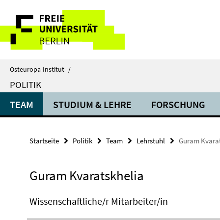
Springe
Service-
direkt
zu
Navigation
Inhalt
Osteuropa-Institut
/
POLITIK
TEAM
STUDIUM & LEHRE
FORSCHUNG
Startseite
Politik
Team
Lehrstuhl
Guram Kvarat
Guram Kvaratskhelia
Wissenschaftliche/r Mitarbeiter/in