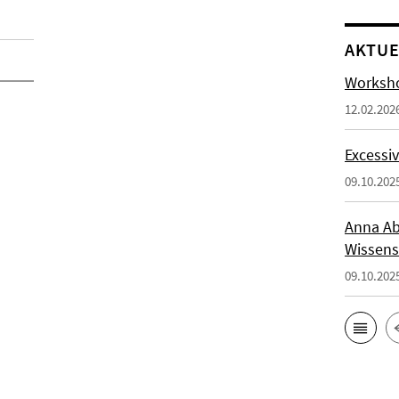
AKTUE
Worksho
12.02.202
Excessiv
09.10.202
Anna Ab
Wissens
09.10.202