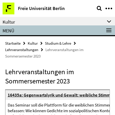
Springe
Service-
Freie Universität Berlin
direkt
Navigation
zu
Kultur
Inhalt
MENÜ
Startseite
Kultur
Studium & Lehre
Lehrveranstaltungen
Lehrveranstaltungen im
Sommersemester 2023
Lehrveranstaltungen im
Sommersemester 2023
16435a: Gegenwartslyrik und Gewalt: weibliche Stimmen
Das Seminar soll die Plattform für die weiblichen Stimmen 
befassen: Wie können Gedichte im sozialpolitischen Kontex