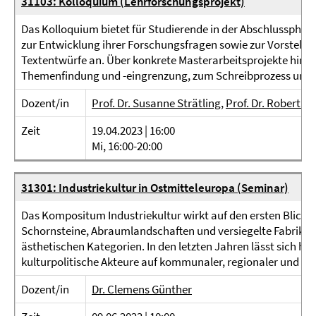
31103: Kolloquium (Lehrforschungsprojekt)
Das Kolloquium bietet für Studierende in der Abschlussphas
zur Entwicklung ihrer Forschungsfragen sowie zur Vorstellun
Textentwürfe an. Über konkrete Masterarbeitsprojekte hina
Themenfindung und -eingrenzung, zum Schreibprozess und zu
Dozent/in
Prof. Dr. Susanne Strätling
,
Prof. Dr. Robert Ki
Zeit
19.04.2023 | 16:00
Mi, 16:00-20:00
31301: Industriekultur in Ostmitteleuropa (Seminar)
Das Kompositum Industriekultur wirkt auf den ersten Blick 
Schornsteine, Abraumlandschaften und versiegelte Fabrikfläc
ästhetischen Kategorien. In den letzten Jahren lässt sich hi
kulturpolitische Akteure auf kommunaler, regionaler und eu
Dozent/in
Dr. Clemens Günther