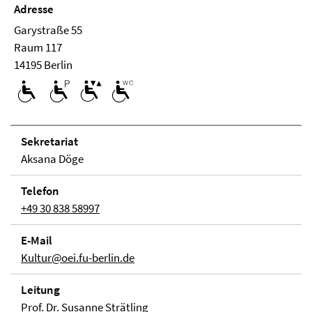
Adresse
Garystraße 55
Raum 117
14195 Berlin
Se­kre­ta­ri­at
Aksana Döge
Telefon
+49 30 838 58997
E-Mail
Kultur@oei.fu-berlin.de
Lei­tung
Prof. Dr. Susanne Strätling