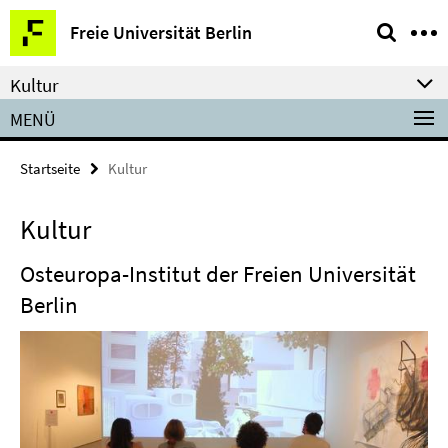
Springe
Service-
Freie Universität Berlin
direkt
Navigation
zu
Kultur
Inhalt
MENÜ
Startseite
Kultur
Kultur
Osteuropa-Institut der Freien Universität
Berlin