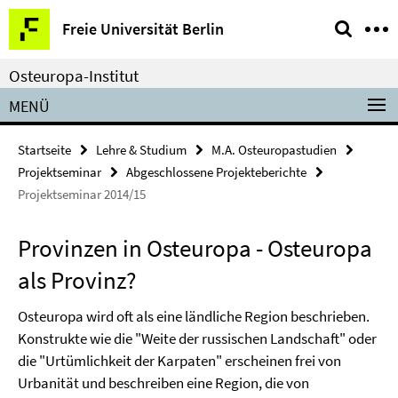
Springe
Service-
Freie Universität Berlin
direkt
Navigation
zu
Osteuropa-Institut
Inhalt
MENÜ
Startseite
Lehre & Studium
M.A. Osteuropastudien
Projektseminar
Abgeschlossene Projekteberichte
Projektseminar 2014/15
Provinzen in Osteuropa - Osteuropa
als Provinz?
Osteuropa wird oft als eine ländliche Region beschrieben.
Konstrukte wie die "Weite der russischen Landschaft" oder
die "Urtümlichkeit der Karpaten" erscheinen frei von
Urbanität und beschreiben eine Region, die von