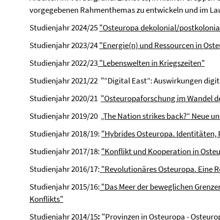
vorgegebenen Rahmenthemas zu entwickeln und im Lau
Studienjahr 2024/25
"Osteuropa dekolonial/postkolonia
Studienjahr 2023/24
"Energie(n) und Ressourcen in Ost
Studienjahr 2022/23
"Lebenswelten in Kriegszeiten"
Studienjahr 2021/22 "“Digital East”: Auswirkungen digit
Studienjahr 2020/21
"Osteuropaforschung im Wandel de
Studienjahr 2019/20
„The Nation strikes back?“ Neue u
Studienjahr 2018/19:
"Hybrides Osteuropa. Identitäten
Studienjahr 2017/18:
"Konflikt und Kooperation in Oste
Studienjahr 2016/17:
"Revolutionäres Osteuropa. Eine Re
Studienjahr 2015/16:
"Das Meer der beweglichen Grenzen
Konflikts"
Studienjahr 2014/15
:
"Provinzen in Osteuropa - Osteuro