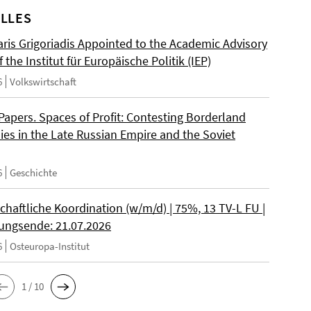
LLES
ris Grigoriadis Appointed to the Academic Advisory
 the Institut für Europäische Politik (IEP)
6
Volkswirtschaft
 Papers. Spaces of Profit: Contesting Borderland
es in the Late Russian Empire and the Soviet
6
Geschichte
chaftliche Koordination (w/m/d) | 75%, 13 TV-L FU |
ngsende: 21.07.2026
6
Osteuropa-Institut
1 / 10