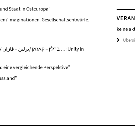
 und Staat in Osteuropa“
VERAN
ten? Imaginationen. Gesellschaftsentwürfe.
keine ak
Übers
 in
: eine vergleichende Perspektive"
ussland"