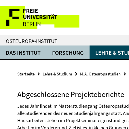
Springe
Service-
direkt
zu
Navigation
Inhalt
OSTEUROPA-INSTITUT
DAS INSTITUT
FORSCHUNG
LEHRE & ST
Startseite
Lehre & Studium
M.A. Osteuropastudien
Abgeschlossene Projekteberichte
Jedes Jahr findet im Masterstudiengang Osteuropastudie
alle Studierenden des neuen Studienjahrgangs statt. An
Hausarbeiten stehen im Projektseminar
eigenständiges
Arbeiten im Vordergrund. Ziel ist es, in kleinen Gruppen