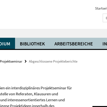
Startsei
UDIUM
BIBLIOTHEK
ARBEITSBEREICHE
I
Projektseminar
Abgeschlossene Projekteberichte
n ein interdisziplinäres Projektseminar für
stelle von Referaten, Klausuren und
und interessenortientiertes Lernen und
 eigene Projektideen innerhalb des