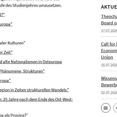
fe des Studienjahres umzusetzen.
AKTUE
l?"
Theocha
Board of
europa"
27.07.202
aler Kulturen"
Call for
Economi
r Zeit"
Union
nd alte Nationalismen in Osteuropa
16.07.202
, Phänomene, Strukturen"
Wissens
uropa"
Bewerbu
gion in Zeiten strukturellen Wandels."
02.07.202
: 25 Jahre nach dem Ende des Ost-West-
pa als Provinz?“