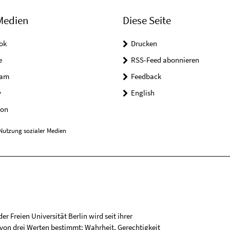
Medien
Diese Seite
ok
Drucken
e
RSS-Feed abonnieren
ram
Feedback
y
English
on
Nutzung sozialer Medien
r Freien Universität Berlin wird seit ihrer
on drei Werten bestimmt: Wahrheit, Gerechtigkeit