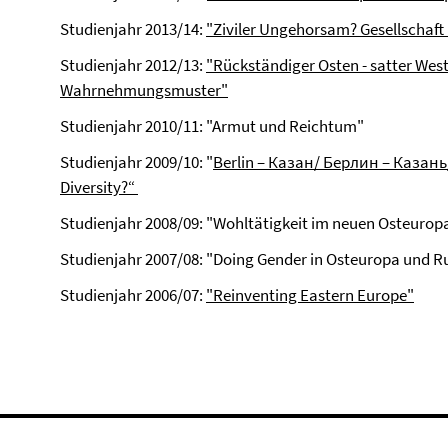
Studienjahr 2013/14:
"
Ziviler Ungehorsam? Gesellschaft
Studienjahr 2012/13:
"Rückständiger Osten - satter Wes
Wahrnehmungsmuster"
Studienjahr 2010/11: "Armut und Reichtum"
Studienjahr 2009/10: "
Berlin – Казан/ Берлин – Казань/ ברלין – קאזאן /برلين – قازان …: Unity
Diversity?“
Studienjahr 2008/09: "Wohltätigkeit im neuen Osteuropa
Studienjahr 2007/08: "Doing Gender in Osteuropa und R
Studienjahr 2006/07:
"Reinventing Eastern Europe"