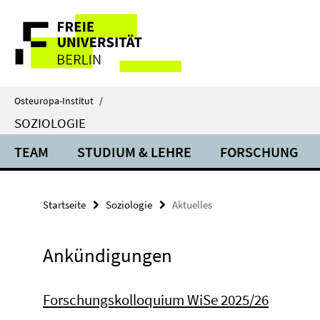
Springe
Service-
direkt
zu
Navigation
Inhalt
Osteuropa-Institut
/
SOZIOLOGIE
TEAM
STUDIUM & LEHRE
FORSCHUNG
Startseite
Soziologie
Aktuelles
Ankündigungen
Forschungskolloquium WiSe 2025/26