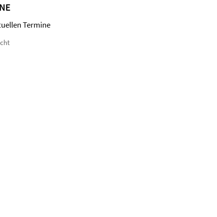
NE
tuellen Termine
icht