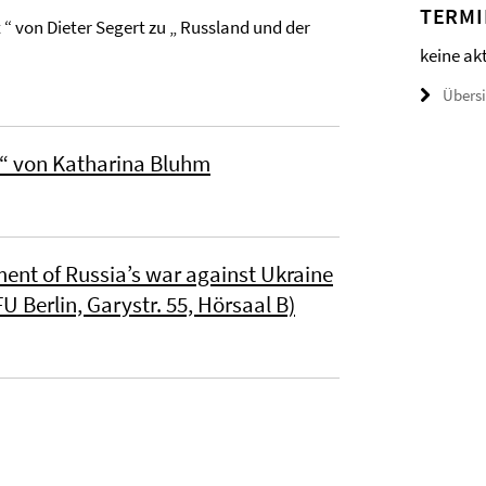
TERMI
t “ von Dieter Segert zu „ Russland und der
keine ak
Übers
“ von Katharina Bluhm
ent of Russia’s war against Ukraine
U Berlin, Garystr. 55, Hörsaal B)