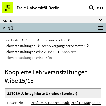
Springe
Service-
Freie Universität Berlin
direkt
Navigation
zu
Kultur
Inhalt
MENÜ
Startseite
Kultur
Studium & Lehre
Lehrveranstaltungen
Archiv vergangener Semester
Lehrveranstaltungen WiSe 2015/16
Koopierte
Lehrveranstaltungen WiSe 15/16
Koopierte Lehrveranstaltungen
WiSe 15/16
31703HU: Imaginierte Ukraine (Seminar)
Dozent/in
Prof. Dr. Susanne Frank
,
Prof. Dr. Magdalena 