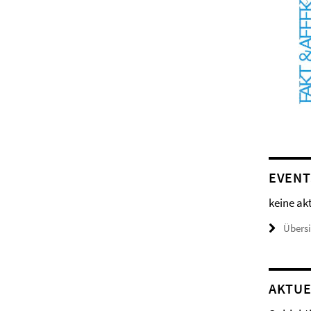
EVENT
keine ak
Übers
AKTUE