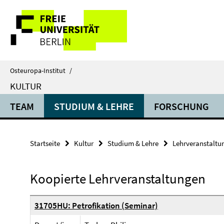
Springe
Service-
direkt
zu
Navigation
Inhalt
Osteuropa-Institut
/
KULTUR
TEAM
STUDIUM & LEHRE
FORSCHUNG
Startseite
Kultur
Studium & Lehre
Lehrveranstaltu
Koopierte Lehrveranstaltungen
31705HU: Petrofikation (Seminar)