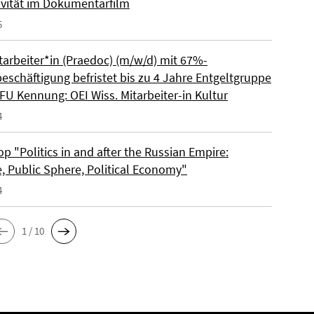
ivität im Dokumentarfilm
5
tarbeiter*in (Praedoc) (m/w/d) mit 67%-
beschäftigung befristet bis zu 4 Jahre Entgeltgruppe
FU Kennung: OEI Wiss. Mitarbeiter-in Kultur
4
 "Politics in and after the Russian Empire:
e, Public Sphere, Political Economy"
4
1 / 10