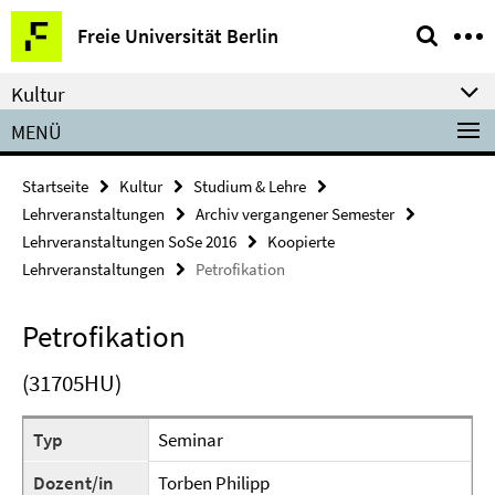
Springe
Service-
Freie Universität Berlin
direkt
Navigation
zu
Kultur
Inhalt
MENÜ
Startseite
Kultur
Studium & Lehre
Lehrveranstaltungen
Archiv vergangener Semester
Lehrveranstaltungen SoSe 2016
Koopierte
Lehrveranstaltungen
Petrofikation
Petrofikation
(31705HU)
Typ
Seminar
Dozent/in
Torben Philipp