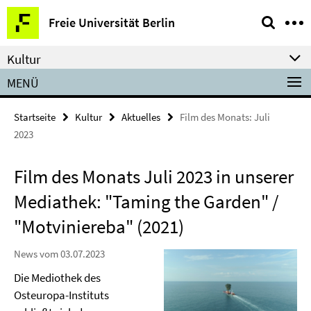
Springe
Service-
Freie Universität Berlin
direkt
Navigation
zu
Kultur
Inhalt
MENÜ
Startseite
Kultur
Aktuelles
Film des Monats: Juli
2023
Film des Monats Juli 2023 in unserer
Mediathek: "Taming the Garden" /
"Motviniereba" (2021)
News vom 03.07.2023
Die Mediothek des
Osteuropa-Instituts