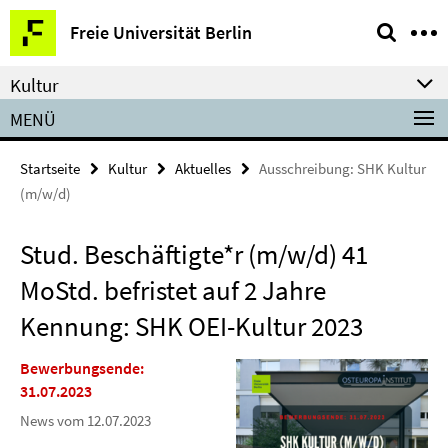
Springe
Service-
Freie Universität Berlin
direkt
Navigation
zu
Kultur
Inhalt
MENÜ
Startseite
Kultur
Aktuelles
Ausschreibung: SHK Kultur
(m/w/d)
Stud. Beschäftigte*r (m/w/d) 41
MoStd. befristet auf 2 Jahre
Kennung: SHK OEI-Kultur 2023
Bewerbungsende:
31.07.2023
News vom 12.07.2023