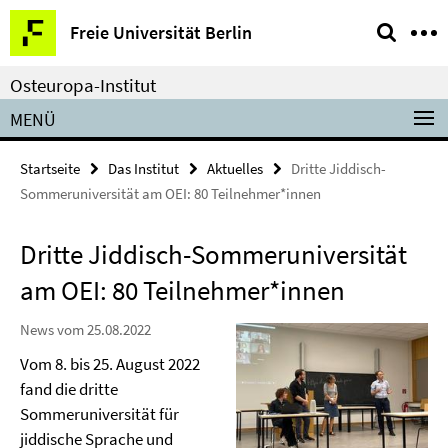
Springe
Service-
Freie Universität Berlin
direkt
Navigation
zu
Osteuropa-Institut
Inhalt
MENÜ
Startseite
Das Institut
Aktuelles
Dritte Jiddisch-
Sommeruniversität am OEI: 80 Teilnehmer*innen
Dritte Jiddisch-Sommeruniversität
am OEI: 80 Teilnehmer*innen
News vom 25.08.2022
Vom 8. bis 25. August 2022
fand die dritte
Sommeruniversität für
jiddische Sprache und