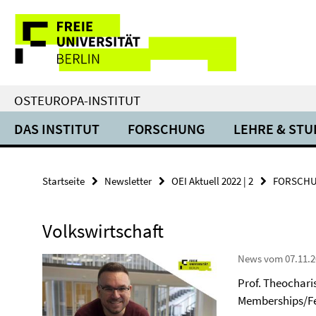
Springe
Service-
direkt
zu
Navigation
Inhalt
OSTEUROPA-INSTITUT
DAS INSTITUT
FORSCHUNG
LEHRE & ST
Startseite
Newsletter
OEI Aktuell 2022 | 2
FORSCH
Volkswirtschaft
News vom 07.11.2
Prof. Theochari
Memberships/Fe