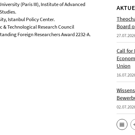
versity (Paris III), Institute of Advanced
AKTUE
 Studies.
Theocha
ty, Istanbul Policy Center.
Board of
fic & Technological Research Council
tanding Foreign Researchers Award 2232-A.
27.07.202
Call for
Economi
Union
16.07.202
Wissens
Bewerbu
02.07.202