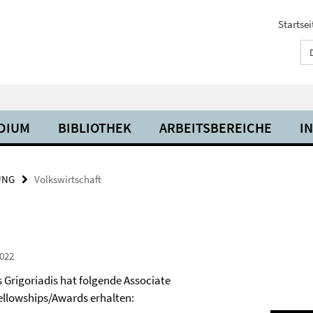
Startsei
UDIUM
BIBLIOTHEK
ARBEITSBEREICHE
I
UNG
Volkswirtschaft
022
s Grigoriadis hat folgende Associate
llowships/Awards erhalten: