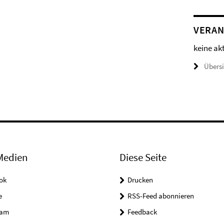
VERAN
keine ak
Übers
Medien
Diese Seite
ok
Drucken
e
RSS-Feed abonnieren
ram
Feedback