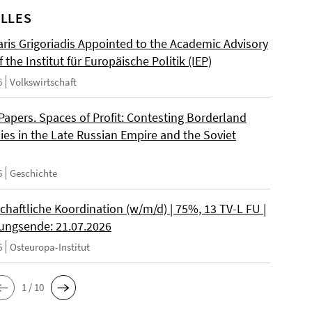
LLES
ris Grigoriadis Appointed to the Academic Advisory
 the Institut für Europäische Politik (IEP)
6
Volkswirtschaft
 Papers. Spaces of Profit: Contesting Borderland
es in the Late Russian Empire and the Soviet
6
Geschichte
chaftliche Koordination (w/m/d) | 75%, 13 TV-L FU |
ngsende: 21.07.2026
6
Osteuropa-Institut
1 / 10