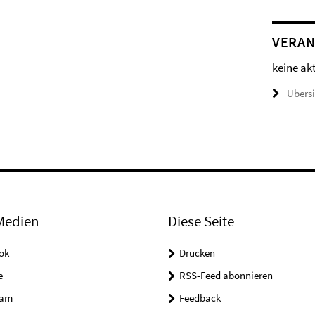
VERAN
keine ak
Übers
Medien
Diese Seite
ok
Drucken
e
RSS-Feed abonnieren
ram
Feedback