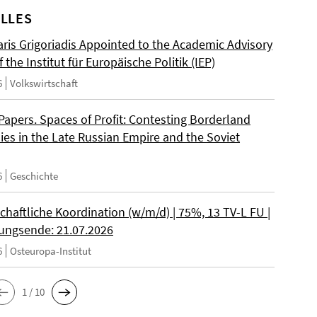
LLES
ris Grigoriadis Appointed to the Academic Advisory
 the Institut für Europäische Politik (IEP)
6
Volkswirtschaft
 Papers. Spaces of Profit: Contesting Borderland
es in the Late Russian Empire and the Soviet
6
Geschichte
chaftliche Koordination (w/m/d) | 75%, 13 TV-L FU |
ngsende: 21.07.2026
6
Osteuropa-Institut
1 / 10