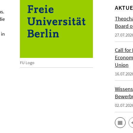
AKTUE
s.
Theocha
die
Board of
 in
27.07.202
Call for
Economi
FU Logo
Union
16.07.202
Wissens
Bewerbu
02.07.202