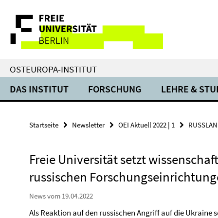
Springe
Service-
direkt
zu
Navigation
Inhalt
OSTEUROPA-INSTITUT
DAS INSTITUT
FORSCHUNG
LEHRE & ST
Startseite
Newsletter
OEI Aktuell 2022 | 1
RUSSLAND
Freie Universität setzt wissenscha
russischen Forschungseinrichtung
News vom 19.04.2022
Als Reaktion auf den russischen Angriff auf die Ukraine s