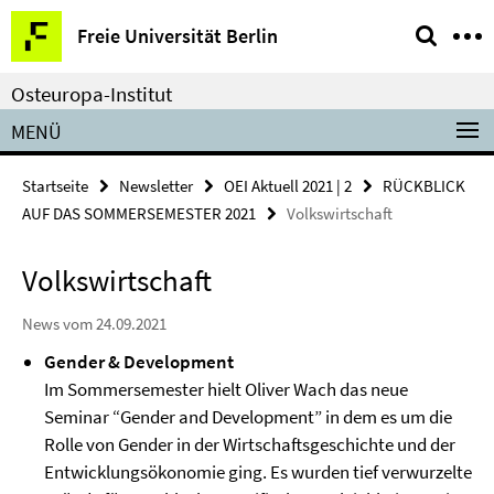
Springe
Service-
Freie Universität Berlin
direkt
Navigation
zu
Osteuropa-Institut
Inhalt
MENÜ
Startseite
Newsletter
OEI Aktuell 2021 | 2
RÜCKBLICK
AUF DAS SOMMERSEMESTER 2021
Volkswirtschaft
Volkswirtschaft
News vom 24.09.2021
Gender & Development
Im Sommersemester hielt Oliver Wach das neue
Seminar “Gender and Development” in dem es um die
Rolle von Gender in der Wirtschaftsgeschichte und der
Entwicklungsökonomie ging. Es wurden tief verwurzelte