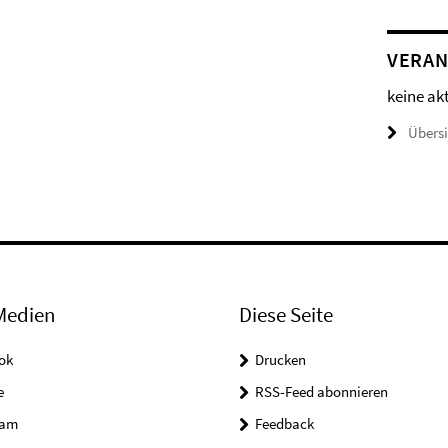
VERAN
keine ak
Übers
Medien
Diese Seite
ok
Drucken
e
RSS-Feed abonnieren
ram
Feedback