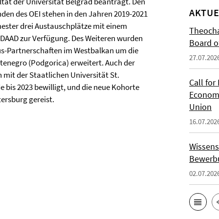
tät der Universität Belgrad beantragt. Den
AKTUE
den des OEI stehen in den Jahren 2019-2021
ester drei Austauschplätze mit einem
Theocha
 DAAD zur Verfügung. Des Weiteren wurden
Board of
us-Partnerschaften im Westbalkan um die
27.07.202
tenegro (Podgorica) erweitert. Auch der
 mit der Staatlichen Universität St.
Call for
 bis 2023 bewilligt, und die neue Kohorte
Economi
ersburg gereist.
Union
16.07.202
Wissens
Bewerbu
02.07.202