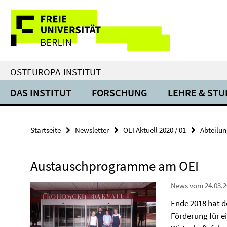
Springe
Service-
direkt
zu
Navigation
Inhalt
OSTEUROPA-INSTITUT
DAS INSTITUT
FORSCHUNG
LEHRE & ST
Startseite
Newsletter
OEI Aktuell 2020 / 01
Abteilun
Austauschprogramme am OEI
News vom 24.03.2
Ende 2018 hat d
Förderung für 