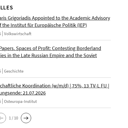
LLES
ris Grigoriadis Appointed to the Academic Advisory
 the Institut für Europäische Politik (IEP)
6
Volkswirtschaft
 Papers. Spaces of Profit: Contesting Borderland
es in the Late Russian Empire and the Soviet
6
Geschichte
chaftliche Koordination (w/m/d) | 75%, 13 TV-L FU |
ngsende: 21.07.2026
6
Osteuropa-Institut
1 / 10