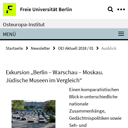
Springe
Service-
Freie Universität Berlin
direkt
Navigation
zu
Osteuropa-Institut
Inhalt
MENÜ
Startseite
Newsletter
OEI Aktuell 2018 / 01
Ausblick
Exkursion „Berlin – Warschau – Moskau.
Jüdische Museen im Vergleich“
Einen komparatistischen
Blick in unterschiedliche
nationale
Zusammenhänge,
Gedächtnispolitiken sowie
Seh- und