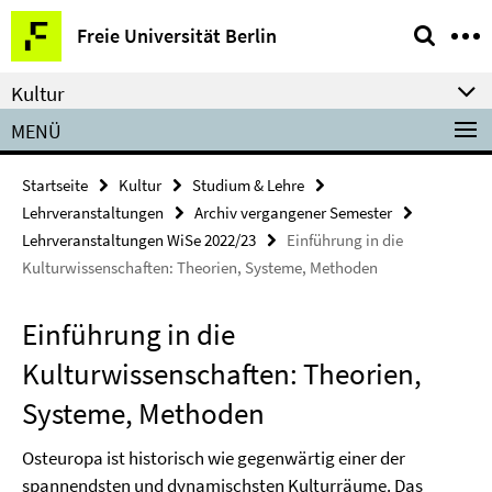
Springe
Service-
Freie Universität Berlin
direkt
Navigation
zu
Kultur
Inhalt
MENÜ
Startseite
Kultur
Studium & Lehre
Lehrveranstaltungen
Archiv vergangener Semester
Lehrveranstaltungen WiSe 2022/23
Einführung in die
Kulturwissenschaften: Theorien, Systeme, Methoden
Einführung in die
Kulturwissenschaften: Theorien,
Systeme, Methoden
Osteuropa ist historisch wie gegenwärtig einer der
spannendsten und dynamischsten Kulturräume. Das