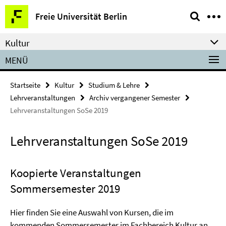
Springe
Service-
Freie Universität Berlin
direkt
Navigation
zu
Kultur
Inhalt
MENÜ
Startseite
Kultur
Studium & Lehre
Lehrveranstaltungen
Archiv vergangener Semester
Lehrveranstaltungen SoSe 2019
Lehrveranstaltungen SoSe 2019
Koopierte Veranstaltungen
Sommersemester 2019
Hier finden Sie eine Auswahl von Kursen, die im
kommenden Sommersemester im Fachbereich Kultur an