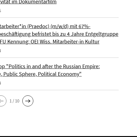
ivität im Dokumentarfilm
5
tarbeiter*in (Praedoc) (m/w/d) mit 67%-
beschäftigung befristet bis zu 4 Jahre Entgeltgruppe
FU Kennung: OEI Wiss. Mitarbeiter-in Kultur
4
 "Politics in and after the Russian Empire:
e, Public Sphere, Political Economy"
4
1 / 10