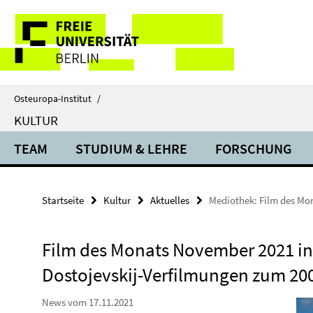
Springe
Service-
direkt
zu
Navigation
Inhalt
Osteuropa-Institut
/
KULTUR
TEAM
STUDIUM & LEHRE
FORSCHUNG
Startseite
Kultur
Aktuelles
Mediothek: Film des Mo
Film des Monats November 2021 in
Dostojevskij-Verfilmungen zum 20
News vom 17.11.2021