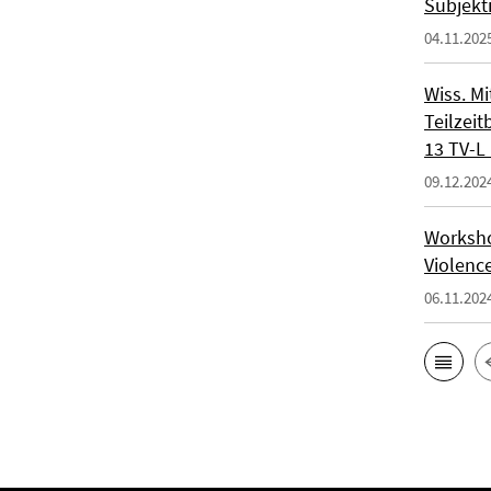
Subjekt
04.11.202
Wiss. Mi
Teilzeit
13 TV-L 
09.12.202
Workshop
Violenc
06.11.202