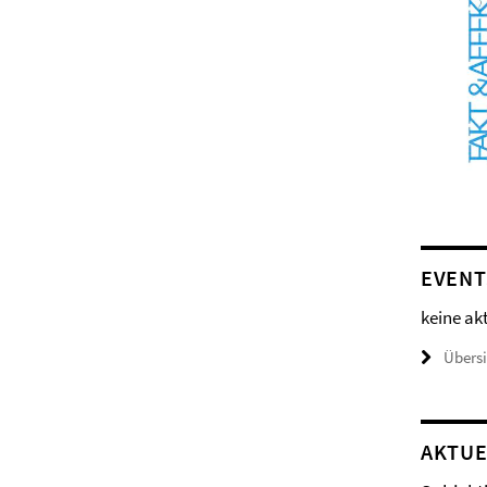
EVENT
keine ak
Übers
AKTUE