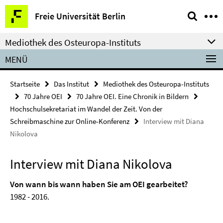
Springe
Service-
Freie Universität Berlin
direkt
Navigation
zu
Mediothek des Osteuropa-Instituts
Inhalt
MENÜ
Startseite
Das Institut
Mediothek des Osteuropa-Instituts
70 Jahre OEI
70 Jahre OEI. Eine Chronik in Bildern
Hochschulsekretariat im Wandel der Zeit. Von der
Schreibmaschine zur Online-Konferenz
Interview mit Diana
Nikolova
Interview mit Diana Nikolova
Von wann bis wann haben Sie am OEI gearbeitet?
1982 - 2016.