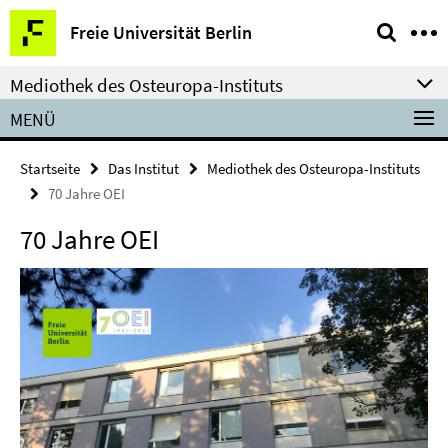
Springe
Service-
Freie Universität Berlin
direkt
Navigation
zu
Mediothek des Osteuropa-Instituts
Inhalt
MENÜ
Startseite
Das Institut
Mediothek des Osteuropa-Instituts
70 Jahre OEI
70 Jahre OEI