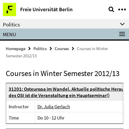
Springe
Service
Freie Universität Berlin
direkt
Navigation
zu
Politics
Inhalt
MENU
Homepage
Politics
Courses
Courses in Winter
Semester 2012/13
Courses in Winter Semester 2012/13
31201: Osteuropa im Wandel. Aktuelle politische Herausf
des OSI ist die Veranstaltung ein Hauptseminar!)
Instructor
Dr. Julia Gerlach
Time
Do 10 - 12 Uhr