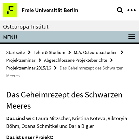
Springe
Service-
Freie Universität Berlin
direkt
Navigation
zu
Osteuropa-Institut
Inhalt
MENÜ
Startseite
Lehre & Studium
M.A. Osteuropastudien
Projektseminar
Abgeschlossene Projekteberichte
Projektseminar 2015/16
Das Geheimrezept des Schwarzen
Meeres
Das Geheimrezept des Schwarzen
Meeres
Das sind wir:
Laura Mitzscher, Kristina Koteva, Viktoryia
Böhm, Oxana Schmitkel und Daria Bigler
Das ist unser Projekt: