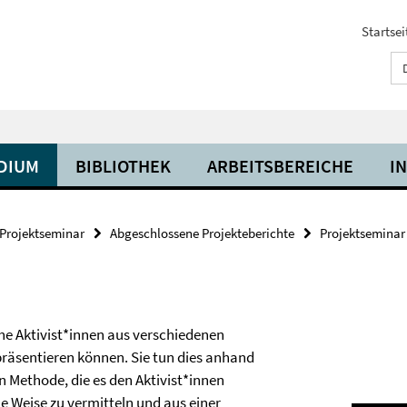
Startsei
UDIUM
BIBLIOTHEK
ARBEITSBEREICHE
I
Projektseminar
Abgeschlossene Projekteberichte
Projektseminar
che Aktivist*innen aus verschiedenen
 präsentieren können. Sie tun dies anhand
n Methode, die es den Aktivist*innen
e Weise zu vermitteln und aus einer