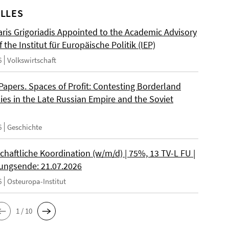
LLES
ris Grigoriadis Appointed to the Academic Advisory
 the Institut für Europäische Politik (IEP)
6
Volkswirtschaft
 Papers. Spaces of Profit: Contesting Borderland
es in the Late Russian Empire and the Soviet
6
Geschichte
chaftliche Koordination (w/m/d) | 75%, 13 TV-L FU |
ngsende: 21.07.2026
6
Osteuropa-Institut
1 / 10