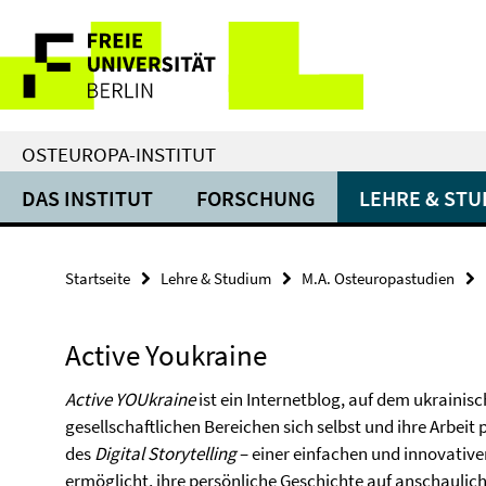
Springe
Service-
direkt
zu
Navigation
Inhalt
OSTEUROPA-INSTITUT
DAS INSTITUT
FORSCHUNG
LEHRE & ST
Startseite
Lehre & Studium
M.A. Osteuropastudien
Active Youkraine
Active YOUkraine
ist ein Internetblog, auf dem ukrainis
gesellschaftlichen Bereichen sich selbst und ihre Arbeit
des
Digital Storytelling
– einer einfachen und innovative
ermöglicht, ihre persönliche Geschichte auf anschaulich