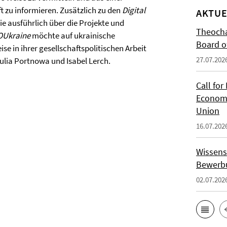
t zu informieren. Zusätzlich zu den
Digital
AKTUE
ie ausführlich über die Projekte und
Theocha
OUkraine
möchte auf ukrainische
Board of
e in ihrer gesellschaftspolitischen Arbeit
27.07.202
ulia Portnowa und Isabel Lerch.
Call for
Economi
Union
16.07.202
Wissens
Bewerbu
02.07.202