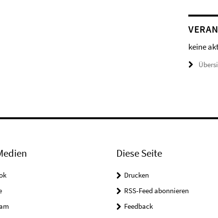
VERAN
keine ak
Übers
Medien
Diese Seite
ok
Drucken
e
RSS-Feed abonnieren
ram
Feedback