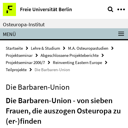
Springe
Service-
Freie Universität Berlin
direkt
Navigation
zu
Osteuropa-Institut
Inhalt
MENÜ
Startseite
Lehre & Studium
M.A. Osteuropastudien
Projektseminar
Abgeschlossene Projekteberichte
Projektseminar 2006/7
Reinventing Eastern Europe
Teilprojekte
Die Barbaren-Union
Die Barbaren-Union
Die Barbaren-Union - von sieben
Frauen, die auszogen Osteuropa zu
(er-)finden