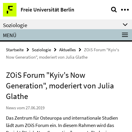
Springe
Service-
Freie Universität Berlin
direkt
Navigation
zu
Soziologie
Inhalt
MENÜ
Startseite
Soziologie
Aktuelles
ZOiS Forum "Kyiv's
Now Generation", moderiert von Julia Glathe
ZOiS Forum "Kyiv's Now
Generation", moderiert von Julia
Glathe
News vom 27.06.2019
Das Zentrum für Osteuropa und internationale Studien
lädt zum ZOiS Forum ein. In diesem Rahmen wird das