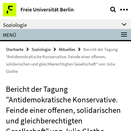
Springe
Service-
Freie Universität Berlin
direkt
Navigation
zu
Soziologie
Inhalt
MENÜ
Startseite
Soziologie
Aktuelles
Bericht der Tagung
"Antidemokratische Konservative. Feinde einer offenen,
solidarischen und gleichberechtigten Gesellschaft" von Julia
Glathe
Bericht der Tagung
"Antidemokratische Konservative.
Feinde einer offenen, solidarischen
und gleichberechtigten