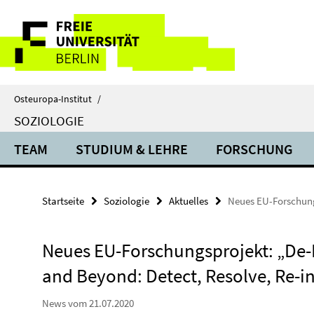
Springe
Service-
direkt
zu
Navigation
Inhalt
Osteuropa-Institut
/
SOZIOLOGIE
TEAM
STUDIUM & LEHRE
FORSCHUNG
Startseite
Soziologie
Aktuelles
Neues EU-Forschungs
Neues EU-Forschungsprojekt: „De-
and Beyond: Detect, Resolve, Re-i
News vom 21.07.2020