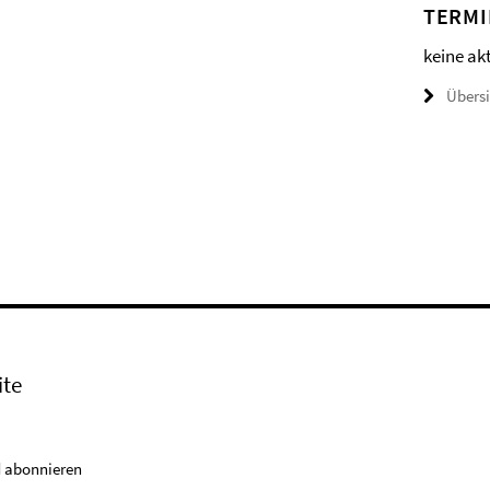
TERMI
keine ak
Übers
ite
 abonnieren