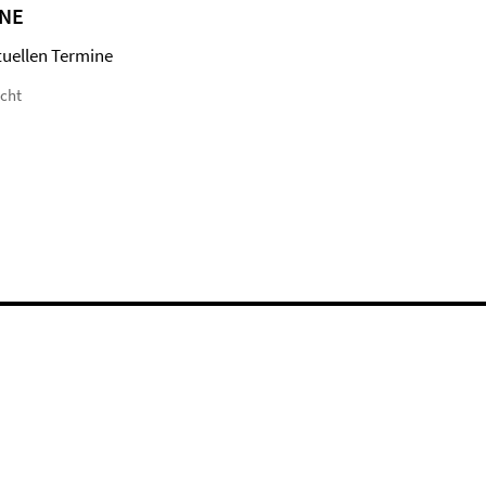
NE
tuellen Termine
icht