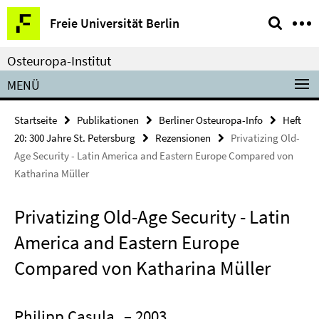
Springe
Service-
Freie Universität Berlin
direkt
Navigation
zu
Osteuropa-Institut
Inhalt
MENÜ
Startseite
Publikationen
Berliner Osteuropa-Info
Heft
20: 300 Jahre St. Petersburg
Rezensionen
Privatizing Old-
Age Security - Latin America and Eastern Europe Compared von
Katharina Müller
Privatizing Old-Age Security - Latin
America and Eastern Europe
Compared von Katharina Müller
Philipp Casula
– 2003