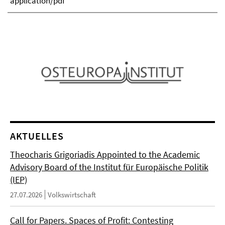
application/pdf
AKTUELLES
Theocharis Grigoriadis Appointed to the Academic
Advisory Board of the Institut für Europäische Politik
(IEP)
27.07.2026
Volkswirtschaft
Call for Papers. Spaces of Profit: Contesting