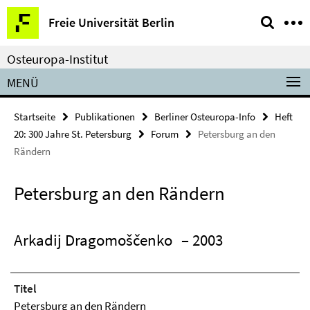
Springe
Service-
Freie Universität Berlin
direkt
Navigation
zu
Osteuropa-Institut
Inhalt
MENÜ
Startseite
Publikationen
Berliner Osteuropa-Info
Heft
20: 300 Jahre St. Petersburg
Forum
Petersburg an den
Rändern
Petersburg an den Rändern
Arkadij Dragomoščenko
– 2003
Titel
Petersburg an den Rändern