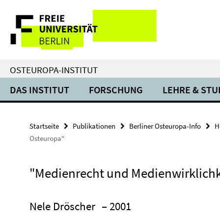
Springe
Service-
direkt
zu
Navigation
Inhalt
OSTEUROPA-INSTITUT
DAS INSTITUT
FORSCHUNG
LEHRE & ST
Startseite
Publikationen
Berliner Osteuropa-Info
H
Osteuropa"
"Medienrecht und Medienwirklichk
Nele Dröscher
– 2001