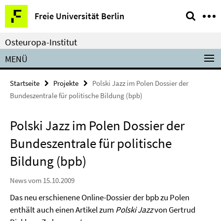
Springe
Service-
Freie Universität Berlin
direkt
Navigation
zu
Osteuropa-Institut
Inhalt
MENÜ
Startseite
Projekte
Polski Jazz im Polen Dossier der
Bundeszentrale für politische Bildung (bpb)
Polski Jazz im Polen Dossier der
Bundeszentrale für politische
Bildung (bpb)
News vom 15.10.2009
Das neu erschienene Online-Dossier der bpb zu Polen
enthält auch einen Artikel zum
Polski Jazz
von Gertrud