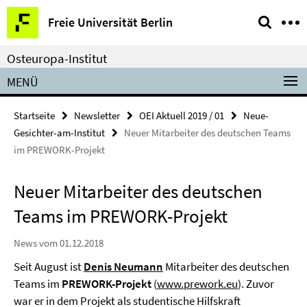
Springe
Service-
Freie Universität Berlin
direkt
Navigation
zu
Osteuropa-Institut
Inhalt
MENÜ
Startseite
Newsletter
OEI Aktuell 2019 / 01
Neue-
Gesichter-am-Institut
Neuer Mitarbeiter des deutschen Teams
im PREWORK-Projekt
Neuer Mitarbeiter des deutschen
Teams im PREWORK-Projekt
News vom 01.12.2018
Seit August ist
Denis Neumann
Mitarbeiter des deutschen
Teams im
PREWORK-Projekt
(
www.prework.eu
). Zuvor
war er in dem Projekt als studentische Hilfskraft