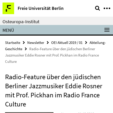
Springe
Service-
Freie Universität Berlin
direkt
Navigation
zu
Osteuropa-Institut
Inhalt
MENÜ
Startseite
Newsletter
OEI Aktuell 2019 / 01
Abteilung-
Geschichte
Radio-Feature über den jüdischen Berliner
Jazzmusiker Eddie Rosner mit Prof. Pickhan im Radio France
Culture
Radio-Feature über den jüdischen
Berliner Jazzmusiker Eddie Rosner
mit Prof. Pickhan im Radio France
Culture