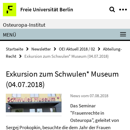
Springe
Service-
Freie Universität Berlin
direkt
Navigation
zu
Osteuropa-Institut
Inhalt
MENÜ
Startseite
Newsletter
OEI Aktuell 2018 / 02
Abteilung-
Recht
Exkursion zum Schwulen* Museum (04.07.2018)
Exkursion zum Schwulen* Museum
(04.07.2018)
News vom 07.08.2018
Das Seminar
"Frauenrechte in
Osteuropa", geleitet von
Sergej Prokopkin, besuchte die dem Jahr der Frauen