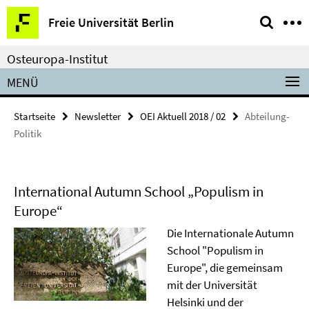
Springe
Service-
Freie Universität Berlin
direkt
Navigation
zu
Osteuropa-Institut
Inhalt
MENÜ
Startseite
Newsletter
OEI Aktuell 2018 / 02
Abteilung-
Politik
International Autumn School „Populism in
Europe“
Die Internationale Autumn
School "Populism in
Europe", die gemeinsam
mit der Universität
Helsinki und der