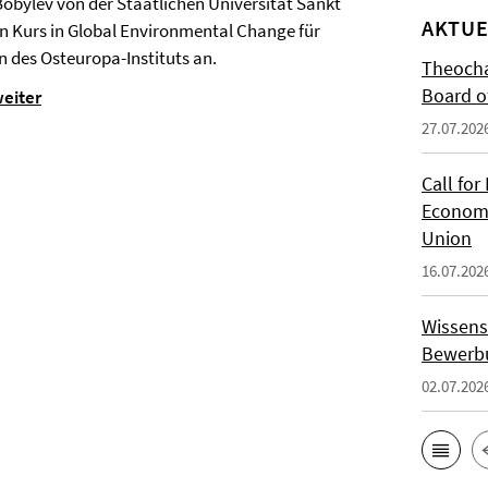
 Bobylev von der Staatlichen Universität Sankt
AKTUE
n Kurs in Global Environmental Change für
n des Osteuropa-Instituts an.
Theocha
Board of
weiter
27.07.202
Call for
Economi
Union
16.07.202
Wissens
Bewerbu
02.07.202