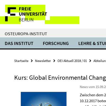
Springe
Service-
direkt
zu
Navigation
Inhalt
OSTEUROPA-INSTITUT
DAS INSTITUT
FORSCHUNG
LEHRE & ST
Startseite
Newsletter
OEI Aktuell 2018 / 01
Abteilun
Kurs: Global Environmental Chan
News vom 15.09.2
Zwischen dem 27
10.12.2017 bote