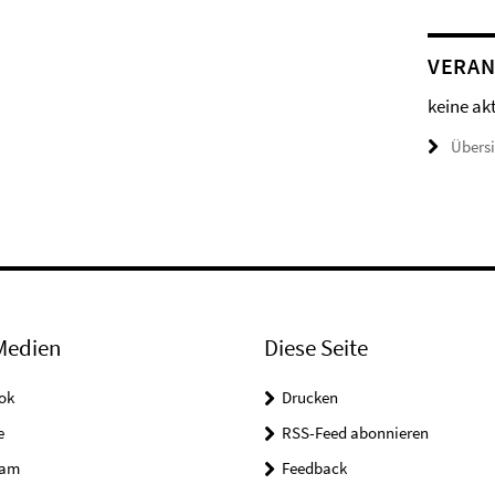
VERAN
keine ak
Übers
Medien
Diese Seite
ok
Drucken
e
RSS-Feed abonnieren
ram
Feedback