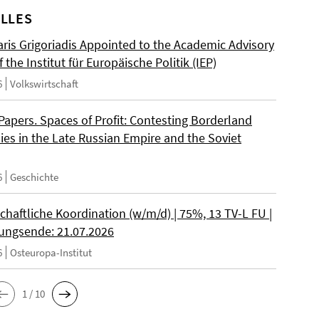
LLES
ris Grigoriadis Appointed to the Academic Advisory
 the Institut für Europäische Politik (IEP)
6
Volkswirtschaft
 Papers. Spaces of Profit: Contesting Borderland
es in the Late Russian Empire and the Soviet
6
Geschichte
chaftliche Koordination (w/m/d) | 75%, 13 TV-L FU |
ngsende: 21.07.2026
6
Osteuropa-Institut
1 / 10