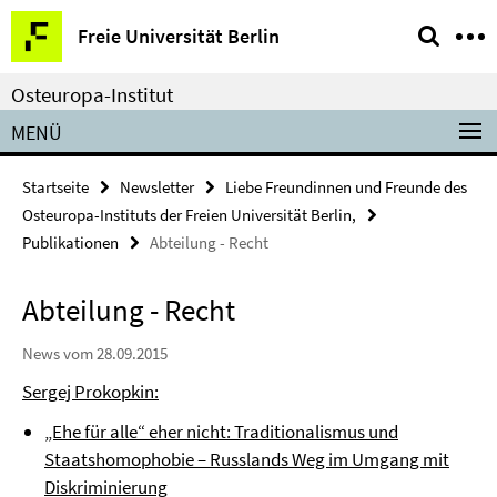
Springe
Service-
Freie Universität Berlin
direkt
Navigation
zu
Osteuropa-Institut
Inhalt
MENÜ
Startseite
Newsletter
Liebe Freundinnen und Freunde des
Osteuropa-Instituts der Freien Universität Berlin,
Publikationen
Abteilung - Recht
Abteilung - Recht
News vom 28.09.2015
Sergej Prokopkin:
„Ehe für alle“ eher nicht: Traditionalismus und
Staatshomophobie – Russlands Weg im Umgang mit
Diskriminierung