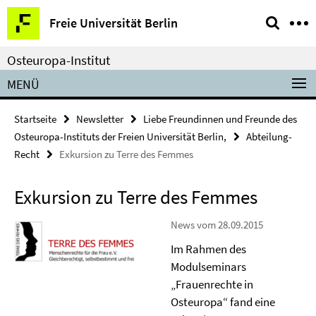
Springe
Service-
Freie Universität Berlin
direkt
Navigation
zu
Osteuropa-Institut
Inhalt
MENÜ
Startseite
Newsletter
Liebe Freundinnen und Freunde des
Osteuropa-Instituts der Freien Universität Berlin,
Abteilung-
Recht
Exkursion zu Terre des Femmes
Exkursion zu Terre des Femmes
News vom 28.09.2015
Im Rahmen des
Modulseminars
„Frauenrechte in
Osteuropa“ fand eine