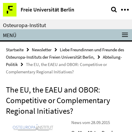
Springe
Service-
Freie Universität Berlin
direkt
Navigation
zu
Osteuropa-Institut
Inhalt
MENÜ
Startseite
Newsletter
Liebe Freundinnen und Freunde des
Osteuropa-Instituts der Freien Universität Berlin,
Abteilung-
Politik
The EU, the EAEU and OBOR: Competitive or
Complementary Regional Initiatives?
The EU, the EAEU and OBOR:
Competitive or Complementary
Regional Initiatives?
News vom 28.09.2015