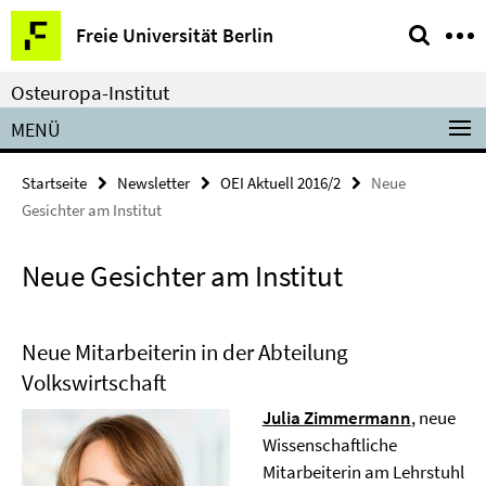
Springe
Service-
Freie Universität Berlin
direkt
Navigation
zu
Osteuropa-Institut
Inhalt
MENÜ
Startseite
Newsletter
OEI Aktuell 2016/2
Neue
Gesichter am Institut
Neue Gesichter am Institut
Neue Mitarbeiterin in der Abteilung
Volkswirtschaft
Julia Zimmermann
, neue
Wissenschaftliche
Mitarbeiterin am Lehrstuhl