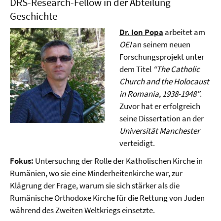
DRS-Research-Fellow in der Abteilung
Geschichte
Dr. Ion Popa
arbeitet am
OEI
an seinem neuen
Forschungsprojekt unter
dem Titel
“The Catholic
Church and the Holocaust
in Romania, 1938-1948”
.
Zuvor hat er erfolgreich
seine Dissertation an der
Universität Manchester
verteidigt.
Fokus:
Untersuchng der Rolle der Katholischen Kirche in
Rumänien, wo sie eine Minderheitenkirche war, zur
Klägrung der Frage, warum sie sich stärker als die
Rumänische Orthodoxe Kirche für die Rettung von Juden
während des Zweiten Weltkriegs einsetzte.