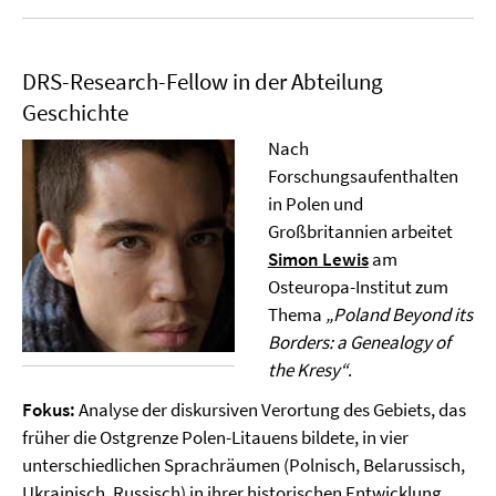
DRS-Research-Fellow in der Abteilung
Geschichte
Nach
Forschungsaufenthalten
in Polen und
Großbritannien arbeitet
Simon Lewis
am
Osteuropa-Institut zum
Thema
„Poland Beyond its
Borders: a Genealogy of
the Kresy“
.
Fokus:
Analyse der diskursiven Verortung des Gebiets, das
früher die Ostgrenze Polen-Litauens bildete, in vier
unterschiedlichen Sprachräumen (Polnisch, Belarussisch,
Ukrainisch, Russisch) in ihrer historischen Entwicklung.