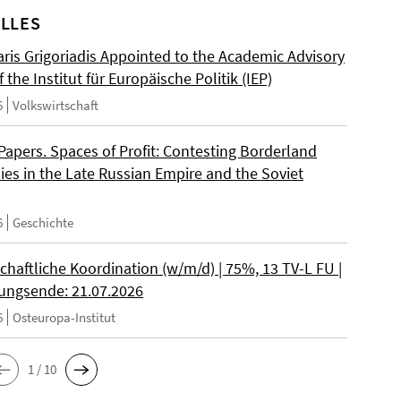
LLES
ris Grigoriadis Appointed to the Academic Advisory
 the Institut für Europäische Politik (IEP)
6
Volkswirtschaft
 Papers. Spaces of Profit: Contesting Borderland
es in the Late Russian Empire and the Soviet
6
Geschichte
chaftliche Koordination (w/m/d) | 75%, 13 TV-L FU |
ngsende: 21.07.2026
6
Osteuropa-Institut
1 / 10