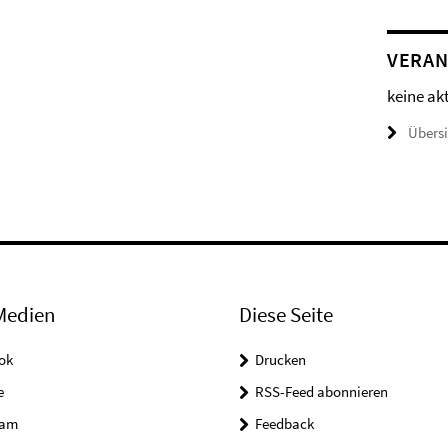
VERAN
keine ak
Übers
Medien
Diese Seite
ok
Drucken
e
RSS-Feed abonnieren
ram
Feedback