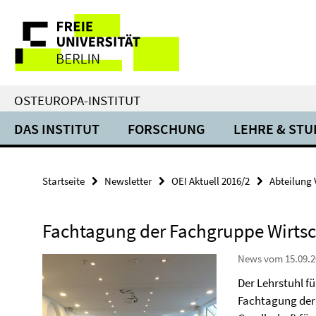
Springe
Service-
direkt
zu
Navigation
Inhalt
OSTEUROPA-INSTITUT
DAS INSTITUT
FORSCHUNG
LEHRE & ST
Startseite
Newsletter
OEI Aktuell 2016/2
Abteilung 
Fachtagung der Fachgruppe Wirtsc
News vom 15.09.2
Der Lehrstuhl fü
Fachtagung der