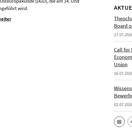
r Osteuropakunde (DGO), die am 14. Und
AKTUE
hgeführt wird.
Theocha
weiter
Board of
27.07.202
Call for
Economi
Union
16.07.202
Wissens
Bewerbu
02.07.202