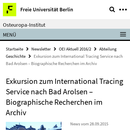
Springe
Service-
Freie Universität Berlin
direkt
Navigation
zu
Osteuropa-Institut
Inhalt
MENÜ
Startseite
Newsletter
OEI Aktuell 2016/2
Abteilung
Geschichte
Exkursion zum International Tracing Service nach
Bad Arolsen – Biographische Recherchen im Archiv
Exkursion zum International Tracing
Service nach Bad Arolsen –
Biographische Recherchen im
Archiv
News vom 28.09.2015