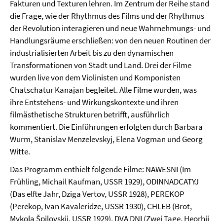
Fakturen und Texturen lehren. Im Zentrum der Reihe stand
die Frage, wie der Rhythmus des Films und der Rhythmus
der Revolution interagieren und neue Wahrnehmungs- und
Handlungsräume erschließen: von den neuen Routinen der
industrialisierten Arbeit bis zu den dynamischen
Transformationen von Stadt und Land. Drei der Filme
wurden live von dem Violinisten und Komponisten
Chatschatur Kanajan begleitet. Alle Filme wurden, was
ihre Entstehens- und Wirkungskontexte und ihren
filmästhetische Strukturen betrifft, ausführlich
kommentiert. Die Einführungen erfolgten durch Barbara
Wurm, Stanislav Menzelevskyj, Elena Vogman und Georg
Witte.
Das Programm enthielt folgende Filme: NAWESNI (Im
Frühling, Michail Kaufman, USSR 1929), ODINNADCATYJ
(Das elfte Jahr, Dziga Vertov, USSR 1928), PEREKOP
(Perekop, Ivan Kavaleridze, USSR 1930), CHLEB (Brot,
Mykola Špilovskij, USSR 1929), DVA DNI (Zwei Tage, Heorhij