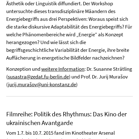
Ästhetik oder Linguistik diffundiert. Der Workshop
untersuchte dieses transdisziplinäre Mäandern des
Energiebegriffs aus drei Perspektiven: Woraus speist sich
die starke diskursive Adaptabilität des Energiebegriffs? Für
welche Phänomenbereiche wird „Energie“ als Konzept
herangezogen? Und wie lässt sich die
begriffsgeschichtliche Variabilität der Energie, ihre breite
Auffächerung in energetische Bildfelder nachzeichnen?
Konzeption und
weitere Information
: Dr. Susanne Strätling
(
susastra@zedat.fu-berlin.de
) und Prof. Dr. Jurij Murašov
(
jurij.murašov@uni-konstanz.de
)
Filmreihe: Politik des Rhythmus: Das Kino der
ukrainischen Avantgarde
Vom 1.7. bis 10.7. 2015 fand im Kinotheater Arsenal