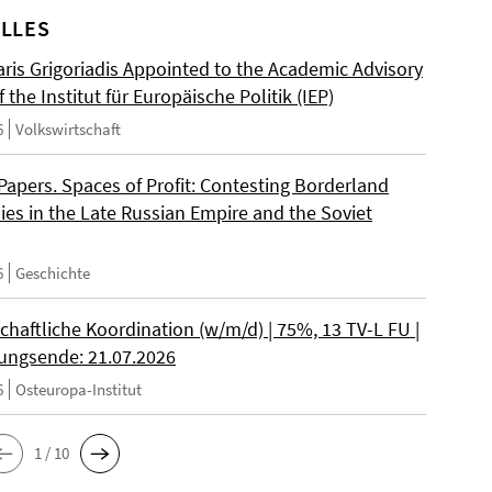
LLES
ris Grigoriadis Appointed to the Academic Advisory
 the Institut für Europäische Politik (IEP)
6
Volkswirtschaft
 Papers. Spaces of Profit: Contesting Borderland
es in the Late Russian Empire and the Soviet
6
Geschichte
chaftliche Koordination (w/m/d) | 75%, 13 TV-L FU |
ngsende: 21.07.2026
6
Osteuropa-Institut
1 / 10