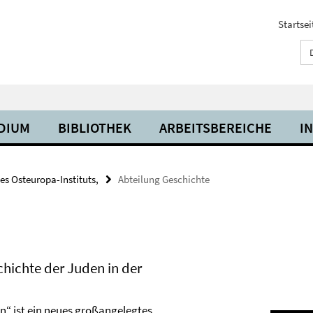
Startsei
UDIUM
BIBLIOTHEK
ARBEITSBEREICHE
I
es Osteuropa-Instituts,
Abteilung Geschichte
hichte der Juden in der
n“ ist ein neues großangelegtes