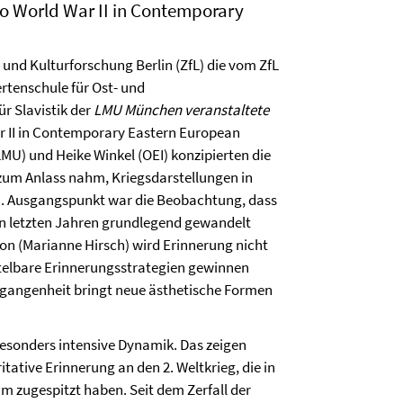
to World War II in Contemporary
und Kulturforschung Berlin (ZfL) die vom ZfL
tenschule für Ost- und
r Slavistik der
LMU München veranstaltete
ar II in Contemporary Eastern European
(LMU) und Heike Winkel (OEI) konzipierten die
 zum Anlass nahm, Kriegsdarstellungen in
n. Ausgangspunkt war die Beobachtung, dass
den letzten Jahren grundlegend gewandelt
on (Marianne Hirsch) wird Erinnerung nicht
ttelbare Erinnerungsstrategien gewinnen
gangenheit bringt neue ästhetische Formen
besonders intensive Dynamik. Das zeigen
tative Erinnerung an den 2. Weltkrieg, die in
m zugespitzt haben. Seit dem Zerfall der