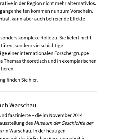
tive in der Region nicht mehr alternativlos.
ergangenheiten kommen nun zum Vorschein.
ntial, kann aber auch befreiende Effekte
nders komplexe Rolle zu. Sie liefert nicht
täten, sondern vielschichtige
äge einer internationalen Forschergruppe
es Themas theoretisch und in exemplarischen
tieren.
ng finden Sie
hier
.
nach Warschau
 und faszinierte – die im November 2014
ausstellung des
Museum der Geschichte der
en
in Warschau. In der heutigen
ung mit der jüdischen Vergangenheit in