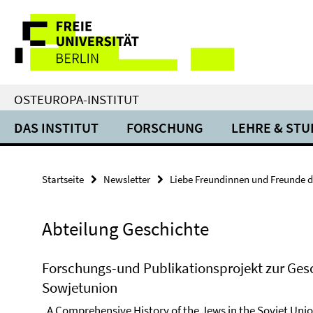
Springe
Service-
direkt
zu
Navigation
Inhalt
OSTEUROPA-INSTITUT
DAS INSTITUT
FORSCHUNG
LEHRE & ST
Startseite
Newsletter
Liebe Freundinnen und Freunde d
Abteilung Geschichte
Forschungs-und Publikationsprojekt zur Gesc
Sowjetunion
„A Comprehensive History of the Jews in the Soviet Unio