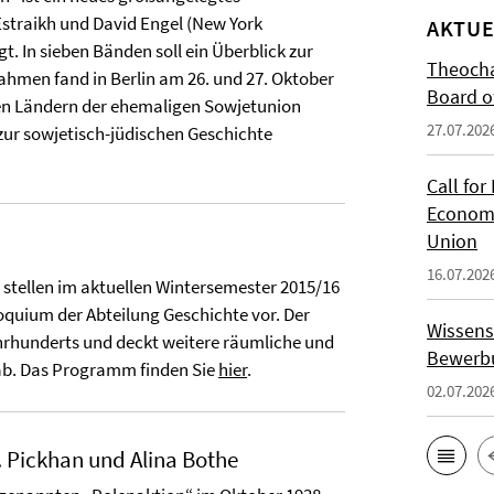
Estraikh und David Engel (New York
AKTUE
gt. In sieben Bänden soll ein Überblick zur
Theocha
ahmen fand in Berlin am 26. und 27. Oktober
Board of
en Ländern der ehemaligen Sowjetunion
27.07.202
n zur sowjetisch-jüdischen Geschichte
Call for
Economi
Union
16.07.202
stellen im aktuellen Wintersemester 2015/16
quium der Abteilung Geschichte vor. Der
Wissens
ahrhunderts und deckt weitere räumliche und
Bewerbu
ab. Das Programm finden Sie
hier
.
02.07.202
. Pickhan und Alina Bothe