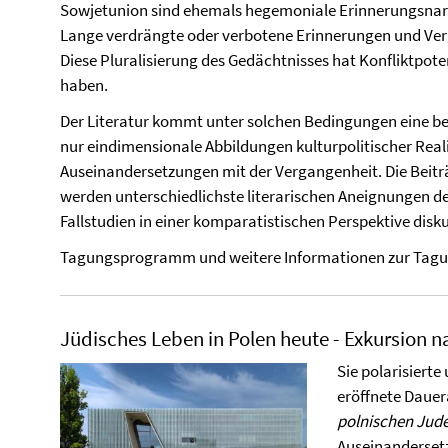
Sowjetunion sind ehemals hegemoniale Erinnerungsnarra
Lange verdrängte oder verbotene Erinnerungen und V
Diese Pluralisierung des Gedächtnisses hat Konfliktpote
haben.
Der Literatur kommt unter solchen Bedingungen eine beso
nur eindimensionale Abbildungen kulturpolitischer Reali
Auseinandersetzungen mit der Vergangenheit. Die Beitr
werden unterschiedlichste literarischen Aneignungen d
Fallstudien in einer komparatistischen Perspektive disku
Tagungsprogramm und weitere Informationen zur Tagu
Jüdisches Leben in Polen heute - Exkursion 
Sie polarisierte
eröffnete Dauer
polnischen Jud
Auseinandersetz