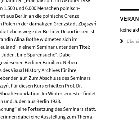
genannten „Polenaktion“ im Oktober 1938
 1.500 und 6.000 Menschen polnisch-
ft aus Berlin an die polnische Grenze
VERAN
in Polen in der damaligen Grenzstadt Zbąszyń
keine ak
 die Lebenswege der Berliner Deportierten ist
orandin Alina Bothe widmeten sich im
Übers
euland‘ in einem Seminar unter dem Titel:
d Juden. Eine Spurensuche“. Dabei
gewiesenen Berliner Familien. Neben
des Visual History Archives für ihre
lebenden auf. Zum Abschluss des Seminars
yń. Für diesen Kurs erhielten Prof. Dr.
 Shoah Foundation. Im Wintersemester findet
n und Juden aus Berlin 1938.
chung“ eine Fortsetzung des Seminars statt.
gerinnen dabei eine Ausstellung zum Thema