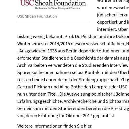
Während der so
wurden zwischen
jüdischer Herkun
USC Shoah Foundation
deportiert und 
interniert. Über
bislang wenig bekannt. Prof. Dr. Pickhan und ihre Dokt
Wintersemester 2014/2015 diesem wissenschaftlichen ‚N
„Ausgewiesen! 1938 aus Berlin deportierte Jüdinnen un
erforschten Studierende die Geschichte der damals aus
Archivarbeiten verwendeten die Studierenden Interviews 
Spurensuche oder nahmen selbst Kontakt mit den Über
reisten beide Lehrende mit der Studiengruppe nach Zbąsz
Gertrud Pickhan und Alina Bothe den Lehrpreis der USC
nun unter dem Titel „Die Ausweisung polnischer Jüdinne
Erfahrungsgeschichte, Archivrecherche und Sichtbarma
Gemeinsam mit den Studierenden bereiten die Preisträ
vor, deren Eröffnung für Oktober 2017 geplant ist.
Weitere Informationen finden Sie
hier
.