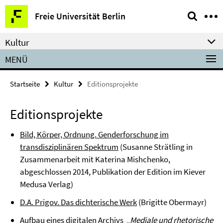
Springe
Service-
Freie Universität Berlin
direkt
Navigation
zu
Kultur
Inhalt
MENÜ
Startseite
Kultur
Editionsprojekte
Editionsprojekte
Bild, Körper, Ordnung. Genderforschung im
transdisziplinären Spektrum
(Susanne Strätling in
Zusammenarbeit mit Katerina Mishchenko,
abgeschlossen 2014, Publikation der Edition im Kiever
Medusa Verlag)
D.A. Prigov. Das dichterische Werk
(Brigitte Obermayr)
Aufbau eines digitalen Archivs „
Mediale und rhetorische