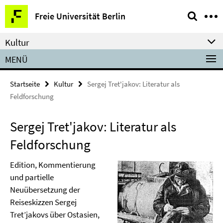
Springe
Service-
Freie Universität Berlin
direkt
Navigation
zu
Kultur
Inhalt
MENÜ
Startseite
Kultur
Sergej Tret'jakov: Literatur als
Feldforschung
Sergej Tret'jakov: Literatur als
Feldforschung
Edition, Kommentierung
und partielle
Neuübersetzung der
Reiseskizzen Sergej
Tret’jakovs über Ostasien,