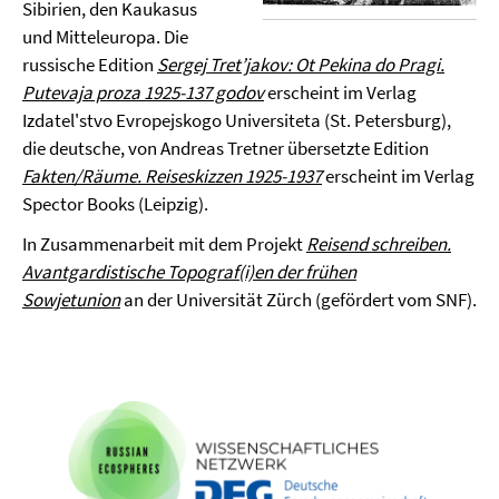
Sibirien, den Kaukasus
und Mitteleuropa. Die
russische Edition
Sergej Tret’jakov: Ot Pekina do Pragi.
Putevaja proza 1925-137 godov
erscheint im Verlag
Izdatel'stvo Evropejskogo Universiteta (St. Petersburg),
die deutsche, von Andreas Tretner übersetzte Edition
Fakten/Räume. Reiseskizzen 1925-1937
erscheint im Verlag
Spector Books (Leipzig).
In Zusammenarbeit mit dem Projekt
Reisend schreiben.
Avantgardistische Topograf(i)en der frühen
Sowjetunion
an der Universität Zürch (gefördert vom SNF).